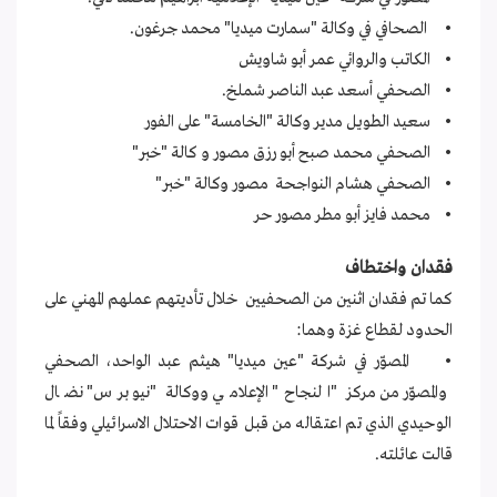
• الصحافي في وكالة "سمارت ميديا" محمد جرغون.
• الكاتب والروائي عمر أبو شاويش
• الصحفي أسعد عبد الناصر شملخ.
• سعيد الطويل مدير وكالة "الخامسة" على الفور
• الصحفي محمد صبح أبو رزق مصور و كالة "خبر"
• الصحفي هشام النواجحة مصور وكالة "خبر"
• محمد فايز أبو مطر مصور حر
فقدان واختطاف
كما تم فقدان اثنين من الصحفيين خلال تأديتهم عملهم المهني على
الحدود لقطاع غزة وهما:
• المصوّر في شركة "عين ميديا" هيثم عبد الواحد، الصحفي
والمصوّر من مركز "النجاح" الإعلامي ووكالة "نيو برس" نضال
الوحيدي الذي تم اعتقاله من قبل قوات الاحتلال الاسرائيلي وفقاً لما
قالت عائلته.