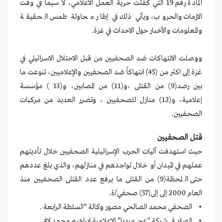
المادة رقم 19 التي كفلت حرية العمل الاعلامي، لا سيما في وقت
الازمات والحروب، ويأتي ذلك في إطار محاولة طمس الحقيقة
والمعلومات والأخبار حول الاحداث في غزة.
ووصلت الانتهاكات ضد الصحفيين من قبل الاحتلال الاسرائيلي في
غزة إلى اكثر من (45) انتهاكاً ضد الصحفيين والإعلاميين، تنوعت ما
بين رصد(9) من القتلى ،و(11) من المصابين، و(13 ) مؤسسة
إعلامية، و(12) منازل للصحفيين ، وتضرر العديد من مركبات
الصحفيين.
قتل الصحفيين
حيث استهدفت آليات الحرب الإسرائيلية الصحفيين خلال تأديتهم
عملهم في الميدان أو خلال تواجدهم في منازلهم، والذي بلغ عددهم
حتى اللحظة(9) من القتلى ما يرفع عدد القتلى الصحفيين منذ
العام 2000 إلى إلى(57) صحفي/ة.
• الصحفي محمد الصالحي مصور وكالة "السلطة الرابعة .
• المصوّر في شركة "عين ميديا" الإعلامية ابراهيم محمد لافي.