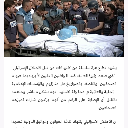
يشهد قطاع غزة سلسلة من الانتهاكات من قبل الاحتلال الإسرائيلي،
الذي صعد وتيرة العنف ضد المواطنين المدنيين الأبرياء بما فيهم
الصحفيين، والقصف بالصواريخ على منازلهم والمؤسسات الإعلامية
المحلية والعالمية في محاولة لاستهدافهم بشكل مباشر ومتعمد
بالقتل أو الإصابة على الرغم من أنهم يرتدون شارات تميزهم
كصحافيين.
ان الاحتلال الاسرائيلي ينتهك كافة القوانين والمواثيق الدولية تحديدا