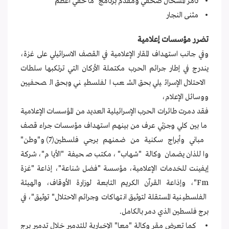
• تامر المسحال صحفي ومقدم برنامج "ما خفي أعظم"
• مثنى النجار
تضرر مؤسسات إعلامية
وفي جانب استهداف المقار الإعلامية في القصف الاسرائيلي على غزة،
يندرج في إطار جرائم الحرب مكتملة الأركان التي ترتكبها سلطات
الاحتلال الإسرائيلي بحق الشعب الفلسطيني وبحق الصحفيين
ووسائل الإعلام،
فقد دمرت طائرات الحرب الإسرائيلية العديد من المؤسسات الإعلامية
ما بين كلي وجزئي عرف من بينهم استهداف مؤسسات جراء قصف
مباني وأبراج سكنية من ضمنهم برجي فلسطين(7) و"وطن"
واللذان يضمان وكالة "شهاب"، مكتب صحيفة "الأيام"، شركة
إيفينت للخدمات الإعلامية، مؤسسة "فضل شناعة"، إذاعة "غزة
Fm"، وإذاعة القرآن الكريم التابعة لوزارة الأوقاف، والهيئة
الفلسطينية المستقلة لتوثيق انتهاكات وجرائم الاحتلال" توثيق"، في
برج فلسطين الذي دمر بالكامل.
• كما تعرض مقر وكالة "معا" الإخبارية للتدمير خلال تدمير برج