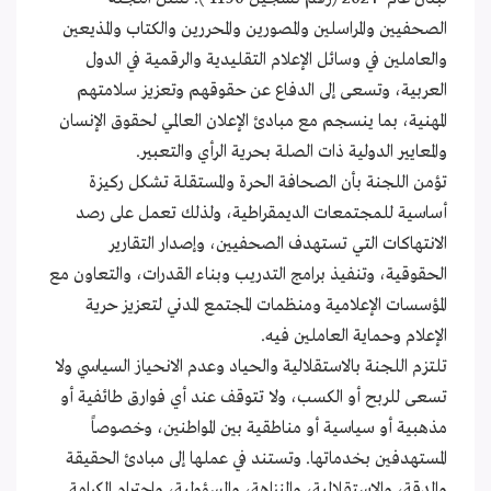
الصحفيين والمراسلين والمصورين والمحررين والكتاب والمذيعين
والعاملين في وسائل الإعلام التقليدية والرقمية في الدول
العربية، وتسعى إلى الدفاع عن حقوقهم وتعزيز سلامتهم
المهنية، بما ينسجم مع مبادئ الإعلان العالمي لحقوق الإنسان
والمعايير الدولية ذات الصلة بحرية الرأي والتعبير.
تؤمن اللجنة بأن الصحافة الحرة والمستقلة تشكل ركيزة
أساسية للمجتمعات الديمقراطية، ولذلك تعمل على رصد
الانتهاكات التي تستهدف الصحفيين، وإصدار التقارير
الحقوقية، وتنفيذ برامج التدريب وبناء القدرات، والتعاون مع
المؤسسات الإعلامية ومنظمات المجتمع المدني لتعزيز حرية
الإعلام وحماية العاملين فيه.
تلتزم اللجنة بالاستقلالية والحياد وعدم الانحياز السياسي ولا
تسعى للربح أو الكسب، ولا تتوقف عند أي فوارق طائفية أو
مذهبية أو سياسية أو مناطقية بين المواطنين، وخصوصاً
المستهدفين بخدماتها. وتستند في عملها إلى مبادئ الحقيقة
والدقة، والاستقلالية، والنزاهة، والمسؤولية، واحترام الكرامة