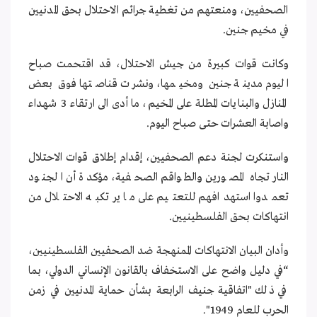
الصحفيين، ومنعتهم من تغطية جرائم الاحتلال بحق المدنيين
في مخيم جنين.
وكانت قوات كبيرة من جيش الاحتلال، قد اقتحمت صباح
اليوم مدينة جنين ومخيمها، ونشرت قناصتها فوق بعض
المنازل والبنايات المطلة على المخيم، ما أدى الى ارتقاء 3 شهداء
واصابة العشرات حتى صباح اليوم.
واستنكرت لجنة دعم الصحفيين، إقدام إطلاق قوات الاحتلال
النار تجاه المصورين والطواقم الصحفية، مؤكدة أن الجنود
تعمدوا استهدافهم للتعتيم على ما يرتكبه الاحتلال من
انتهاكات بحق الفلسطينيين.
وأدان البيان الانتهاكات الممنهجة ضد الصحفيين الفلسطينيين،
“في دليل واضح على الاستخفاف بالقانون الإنساني الدولي، بما
في ذلك
"
اتفاقية جنيف الرابعة بشأن حماية المدنيين في زمن
الحرب للعام 1949
".