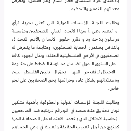
بالاختناق جراء استنشاق الغاز السام وغاز الفلفل، وتعرض
معداتهم للتدمير والتحطيم.
وطالبت اللجنة، المؤسسات الدولية التي تعنى بحرية الرأي
والتعبير وعلى رأسها الاتحاد الدولي للصحفيين ومؤسسة
مراسلون بلا حدود ومقرر حقوق الانسان بالأمم المتحدة،
بالتدخل باستمرار لحماية الصحفيين، ومتابعة ما يتعرض له
الصحفيون في الأراضي الفلسطينية المحتلة، وبذل الجهود كافة
على المستوى الدولي لضمان ممارسة الضغط على حكومة
الاحتلال لوقف جرائمها بحق المدنيين الفلسطينيين
وممتلكاتهم بشكل عام، وجرائمها بحق الصحفيين على نحو
خاص.
وطالبت اللجنة المؤسسات الدولية والحقوقية بأهمية تشكيل
لجان تحقيق متخصصة في الجرائم المرتكبة ضد الصحفيين
لمحاسبة الاحتلال الذي يتعمد الاعتداء على الصحافة الحرة
كمنهج من أجل تغييب الحقيقة والعبث في وعي الجماهير