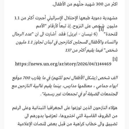
اكثر من 300 شهيد جلّهم من الأطفال.
مشهدية دموية طبعها الإحتلال الإسرائيلي أجبرت أكثر من 1.1
مليون شخص على النزوح. إذ تبعاً لأرقام "الأمم
[1]
المتحدة"
(6 نيسان – ابريل) فقد أشارت الى ان "
عدد الرجال
والنساء والأطفال المسجلين كنازحين في لبنان تجاوز 1.1 مليون
شخص
"
فيما يقيم أكثر من 137
[1]
https://news.un.org/ar/story/2026/04/1144469
الف شخص (يشكل الأطفال نحو ثلثهم) في ما يقارب 700 موقع
ايواء جماعي ، معظمها مدارس، بينما يقيم غالبية النازحين مع
المجتمعات المضيفة أو في تجمعات غير رسمية".
هؤلاء النازحون الذين توزعوا على الجغرافيا اللبنانية وعلى الرغم
من الظروف القاسية التي اختبروها، تعرّضوا بدورهم الى
تضييق والى خطاب كراهية من قبل بعض المنصات الإعلامية