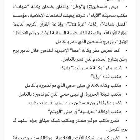
• برجي فلسطين(7) و"وطن" واللذان يضمان وكالة "شهاب"،
مكتب صحيفة "الأيام"، شركة إيفينت للخدمات الإعلامية، مؤسسة
"فضل شناعة"، إذاعة "غزة Fm"، وإذاعة القرآن الكريم التابعة
لوزارة الأوقاف، والهيئة الفلسطينية المستقلة لتوثيق جرائم الاحتلال"
توثيق"، في برج فلسطين الذي دمر بالكامل.
• كما تعرض مقر وكالة "معا" الإخبارية للتدمير خلال تدمير برج
وطن بشارع الجلاء والذي دمر بالكامل.
• تدمر مقر "وكالة شمس نيوز" بغزة.
• مكتب قناة “رؤيا”
• مكتب وكالة APA في مبنى حجي الذي تم تدميره بالكامل
• مكتب شبكة الجزيرة. في مبنى حجي الذي تم تدميره بالكامل
• تضرر مقر تلفزيون فلسطين جراء استهداف ما يحيط به.
• مكتب الوكالة "الفرنسية" في مبنى "الهيثم"
• تضرر مكتب موقع مصدر ومكتب شبكة ميثاق جراء استهداف
برج الكرمل .
• تضرر كل من شبكة الأقصى الإعلامية، ووكالة سوا، وصحيفة