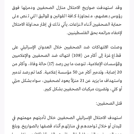
وقد استهدفت صواريخ الاحتلال منازل الصحفيين ودمرتها فوق
رؤوس بعضهم، متجاوزة كافة القوانين والمواثيق التي تنص على
حماية الصحفيين أثناء النزاعات. يأتي ذلك في إطار محاولة الاحتلال
لإخفاء جرائمه بحق الفلسطينيين.
وصلت الانتهاكات ضد الصحفيين خلال العدوان الإسرائيلي على
قطاع غزة إلى أكثر من (108) انتهاك ضد الصحفيين والإعلاميين
والمؤسسات الإعلامية، تنوعت ما بين رصد (17) حالة وفاة، وأكثر من
20 إصابة، وتدمير أكثر من 50 مؤسسة إعلامية. كما تم رصد تدمير
واستهداف ما يزيد عن 21 منزلاً يعود لصحفيين، سواء بشكل جزئي
أو كلي، وتضررت مركبات الصحفيين بشكل كبير.
قتل الصحفيين:
استهدف الاحتلال الإسرائيلي الصحفيين خلال تأديتهم مهمتهم في
الميدان أو خلال تواجدهم في منازلهم أثناء قصفها بالصواريخ. وبلغ