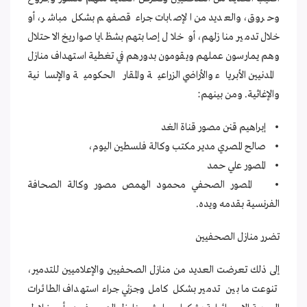
وحروق، والعديد من الإصابات جراء قصفهم بشكل مباشر، أو
خلال تدمير منازلهم، أو خلال إصابتهم بشظايا صواريخ الاحتلال
وهم يمارسون عملهم ويقومون بدورهم في تغطية استهداف منازل
المدنيين الأبرياء والأراضي الزراعية والمقار الحكومية والإنسانية
والإغاثية. ومن بينهم:
• إبراهيم قنن مصور قناة الغد
• صالح المصري مدير مكتب وكالة فلسطين اليوم،
• المصور علي حمد
• المصور الصحفي محمود الهمص مصور وكالة الصحافة
الفرنسية بقدمه ويده.
تضرر منازل الصحفيين
إلى ذلك تعرضت العديد من منازل الصحفيين والإعلاميين للتدمير،
تنوعت ما بين تدمير بشكل كامل وجزئي جراء استهداف الطائرات