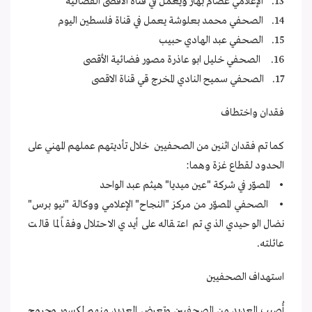
13. الإعلامي عصام بهار ويعمل في قناة الأٌقصى الفضائية
14. الصحفي محمد بعلوشة يعمل في قناة فلسطين اليوم
15. الصحفي عبد الهادي حبيب
16. الصحفي خليل ابو عاذرة مصور فضائية الأقصى
17. الصحفي سميح النادي المخرج قي قناة الاقصى
فقدان واختطاف
كما تم فقدان اثنين من الصحفيين خلال تأديتهم عملهم المهني على
الحدود لقطاع غزة وهما:
• المصوّر في شركة "عين ميديا" هيثم عبد الواحد
• الصحفي المصوّر من مركز "النجاح" الإعلامي ووكالة "نيو برس"
نضال الوحيدي الذي تم اعتقاله على أيدي الاحتلال وفقاً لما قالت
عائلته.
استهداف الصحفيين
أُصيب العديد من الصحفيين وتعرض العديد منهم لكسور وجروح