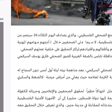
tee
تابعت لجنة دعم الصحفيين عشية اليوم العالمي للتضامن مع الصحفي الفلسطيني، والذي يصادف اليوم الثلاثاء 26 سبتمبر من
الفلسطينية، لا سيما على الصحفيين خلال تأديتهم مهامهم المهنية
تهم وأطفالهم واقتيادهم لمراكز التحقيق على خلفية عملهم الصحفي.
 محافظة نابلس بالضفة الغربية المصور الصحفي طارق يوسف السركجي
 الصحفي السركجي، بعد مداهمة بيته ليلة أول أمس دون السماح له
ية اللازمة لعلاجه حيث يعاني من أمراض مزمنة كالضغط والسكري
ل انتهاكاً خطيراً لحقوق الصحفيين والإعلاميين وحرياته المكفولة
نضمة إليها دولة فلسطين، مشيرة إلى أن الأجهزة الأمنية الفلسطينية
ستدعائه للمقابلة في مدينة جنين، والذي تعرض خلال التحقيق معه