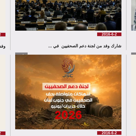
2016-6-2
2
شارك وفد من لجنة دعم الصحفيين في ...
وفد
زيد
إقرأ المزيد
2016-6-2
2