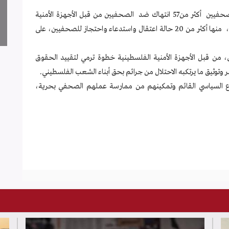
وذكرت اللجنة أن تقاريرها الشهرية *وثقت لجنة دعم الصحفيين أكثر من57 انتهاك ضد الصحفيين من قبل الأجهزة الأمنية
الفلسطينية بالضفة المحتلة، منذ بداية العام الحالي*2023، منها أكثر من 20 حالة اعتقال واستدعاء واحتجاز للصحفيين، على
رى، من قبل الأجهزة الأمنية الفلسطينية خطوة ترمي لتقييد الحقوق
وثيق ما يرتكبه الاحتلال من جرائم بحق أبناء الشعب الفلسطيني.
ع السياسي القائم وتمكينهم من ممارسة عملهم الصحفي بحرية،