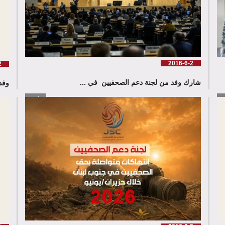
2016-6-2
2
شارك وفد من لجنة دعم الصحفيين في ...
وفد
زيد
إقرأ المزيد