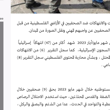
tee
ت والانتهاكات ضد الصحفيين في الأراضي الفلسطينية من قبل
لصحفيين عن واجبهم المهني ونقل الصورة من الميدان.
وبحسب تقرير لجنة دعم الصحفيين الشهري، فإن شهر مايو/أيار 2023 شهد أكثر من (47) انتهاكاً إسرائيلياً
بحق الإعلاميين العاملين في الميدان أو خلف قضبان السجون الإسرائيلية، كما سجل التقرير (6) من الانتهاكات
من قبل جهات فلسطينية داخلية بالضفة والداخل المحتل ، وبشأن محاربة المحتوى الفلسطيني سجل التقرير (8)
اعي .
انتهاك من قبل قوات الاحتلال ومستوطنيه خلال شهر مايو 2023 بحق (9) صحفيين خلال
الضفة والقدس المحتلتين، حيث استخدم الاحتلال الرصاص
لتغطية والتواجد في الحدث، عدا عن الشتم والبصق والركل،