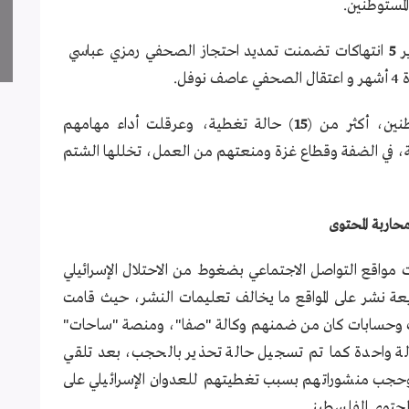
لمستوطنين.
ير
انتهاكات تضمنت تمديد احتجاز الصحفي رمزي عباسي
5
ل.
نين، أكثر من (
) حالة تغطية، وعرقلت أداء مهامهم
15
نية، في الضفة وقطاع غزة ومنعتهم من العمل، تخللها الشتم
حاربة المحتوى
 مواقع التواصل الاجتماعي بضغوط من الاحتلال الإسرائيلي
ة بذريعة نشر على المواقع ما يخالف تعليمات النشر، حيث قامت
 بحذف وحجب وإغلاق (6) صفحات وحسابات كان من ضمنهم وكالة "صفا"، ومنصة "ساحات"
ة واحدة كما تم تسجيل حالة تحذير بالحجب، بعد تلقي
وحجب منشوراتهم بسبب تغطيتهم للعدوان الإسرائيلي على
لمحتوى الفلسطيني.