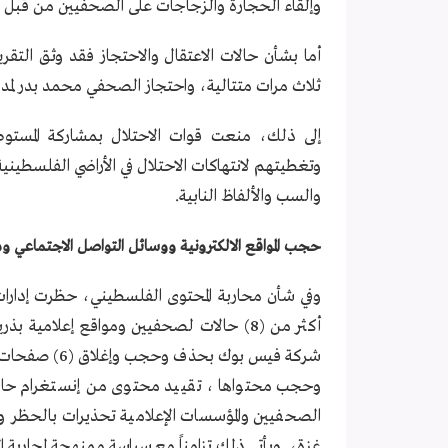
وإلقاء الحجارة والزجاجات على الصحفيين من قبل ا
أما بشأن حالات الاعتقال والاحتجاز فقد وثق التقر
ثلاث مرات متتالية، واحتجاز الصحفي محمد بدر لمدة 4 أشهر و اعتقال الصحفي عاصف نوف
إلى ذلك، منعت قوات الاحتلال بمشاركة المستوط
وتغطيتهم لانتهاكات الاحتلال في الأراضي الفلسطي
والسب والألفاظ النابية.
حجب المواقع الالكترونية ووسائل التواصل الاجتماعي وم
وفي شأن محاربة المحتوى الفلسطيني، حظرت إدارات
أكثر من (8) حالات لصحفيين ومواقع إعلامي
شركة فيس بوك
وحجب محتواها ، تقييد محتوى من إنستغرام حال
الصحفيين والمؤسسات الإعلامية تحذيرات بالحظر 
غزة، ويأتي ذلك تزامناً مع سياسة ممنهجة لمحاربة ا