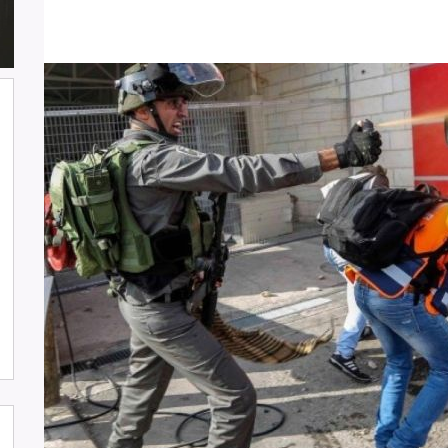
شارك وفد من لجنة دعم الصحفيين في
جلسة اعتماد الاستعراض الدوي الشامل
حول لبنان في مقر الامم المتحدة في
جنيف حيث القت اللجنة كلمة باسم
جمعية البراعم للعمل الاجتماعي