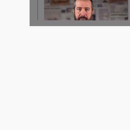
لجنة دعم الصحفيين تدين قرار توقيف الصحافي حسن
عليق
لجنة دعم الصحفيين: 58 انتهاك بحق الإعلام الفلسطيني