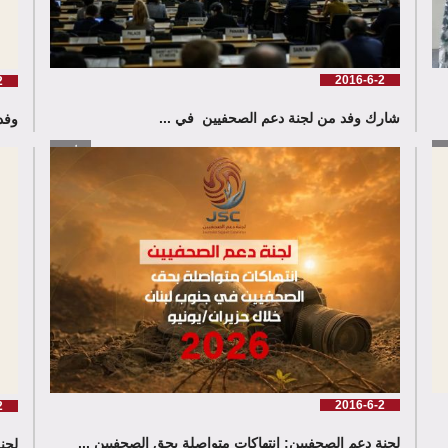
2016-6-2
2
شارك وفد من لجنة دعم الصحفيين في ...
وفد
زيد
إقرأ المزيد
2016-6-2
2
لجنة دعم الصحفيين: انتهاكات متواصلة بحق الصحفيين ...
لجن