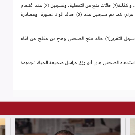
وبشأن الاعتداء والاصابة سجل التقرير(4) حالات اعتداء، و كذلك(7) حالات منع من التغطية، وتسجيل (2) عدد اقتحام
لمقر تلفزيون وطن برام الله، ومنزل الصحفي امير أبو عرام، كما تم تسجيل عدد (3) حذف المواد المصورة ومصادرة
وبشأن المضايقات والتعذيب داخل سجون الاحتلال، سجل التقرير(1) حالة منع الصحفي وهاج بن مفلح من لقاء
ير عدد(1) حالة تمثلت في استدعاء الصحفي هاني أبو رزق مراسل صحيفة الحياة الجديدة