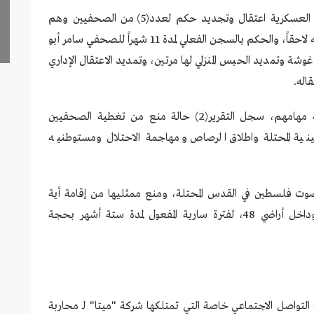
الى ذلك، مددت وأجلت محاكم الاحتلال الإسرائيلي العسكرية اعتقال وتجديد حكم لعدد(5) من الصحفيين وهم
تمديد اعتقال الصحفي عامر أبو عرفة قبل ان تفرج عنه لاحقاً، والحكم بالسجن الفعلي لمدة 11 شهراً للصحفي سامر أبو
ة وتمديد الحبس المنزلي لها مرتين، وتمديد الاعتقال الإداري
اله.
وبشأن منع الاحتلال الصحفيين من التغطية وتأدية مهامهم، سجل التقرير(2) حالة منع من تغطية الصحفيين
لسطينية المحتلة واطلاق الرصاص ومهاجمة الاحتلال ومستوطنيه
) إغلاق لمكتب إذاعة صوت فلسطين في القدس المحتلة، ومنع ممثليها من إقامة أية
فعالية لها، وحظر بثها في مدينة القدس المحتلة، وداخل أراضي 48، لفترة سارية المفعول لمدة ستة أشهر بحجة
"
"
ع التواصل الاجتماعي خاصة التي تمتلكها شركة
ميتا
لـ محاربة