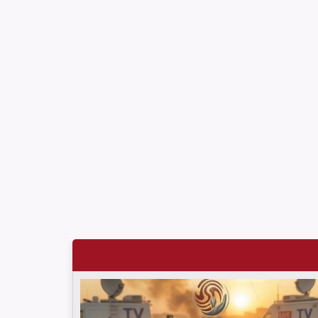
شارك وفد من لجنة دعم الصحفيين في جلسة اعتماد
الاستعراض الدوي الشامل حول لبنان في مقر الامم
المتحدة في جنيف حيث القت اللجنة كلمة باسم جمعية
البراعم للعمل الاجتماعي