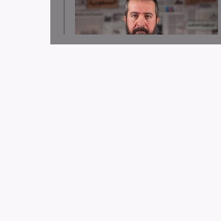
لجنة دعم الصحفيين تدين قرار توقيف الصحافي حسن
عليق
لجنة دعم الصحفيين: 58 انتهاك بحق الإعلام الفلسطيني