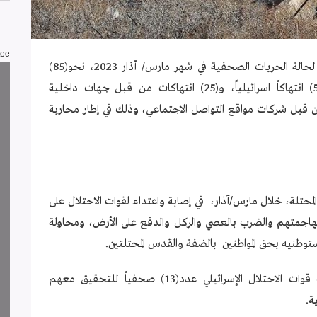
tee
رصدت لجنة دعم الصحفيين، خلال التقرير الشهري لحالة الحريات الصحفية في شهر مارس/ آذار 2023، نحو(85)
انتهاكاً ضد الحريات الإعلامية والصحفيين منها (53) انتهاكاً اسرائيلياً، و(25) انتهاكات من قبل جهات داخلية
سجيل أكثر من (7) انتهاكات من قبل شركات مواقع التواصل الاجتماعي، وذلك في إطار محاربة
المحتلة، خلال مارس/آذار، في إصابة واعتداء لقوات الاحتلال على
نين ومهاجمتهم والضرب بالعصي والركل والدفع على الأرض، ومحاولة
طنيه بحق المواطنين بالضفة والقدس المحتلتين.
وفي جانب الاعتقالات، اعتقلت واحتجزت واستدعت قوات الاحتلال الإسرائيلي عدد(13) صحفياً للتحقيق معهم
ة.