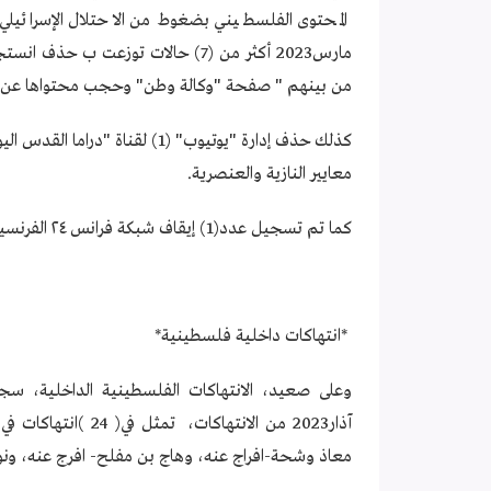
المحتوى الفلسطيني بضغوط من الاحتلال الإسرائ
"
"
"
من بينهم
صفحة
وكالة وطن
وحجب محتواها عن حوالي 3.6 مليون متابع، وحذف أيضا حسا
"
"
"
كذلك حذف إدارة
يوتيوب
(1) لقناة
دراما القدس الي
معايير النازية والعنصرية.
كما تم تسجيل عدد(1) إيقاف شبكة فرانس ٢٤ الفرنسية الصحافية ليلى عودة عن العمل بسبب دعمها لفلسطين.
*انتهاكات داخلية فلسطينية*
معاذ وشحة-افراج عنه، وهاج بن مفلح- افرج عنه، ونور خلاف، واستدعاء عدد