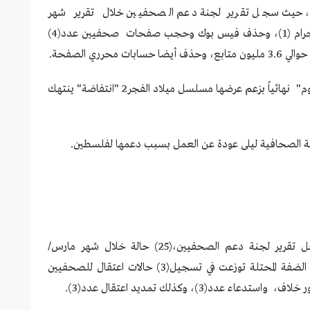
يلي، حيث سجل تقرير لجنة دعم الصحفيين خلال تقرير شهر
مارس2023 أكثر من (7) حالات توزعت ب حذف انستجرام (1)، وحذف فيس بوك وحجب صفحات صحفيين عدد(4)
بات محرري الصفحة.
"
"
"
وم
نهائياً بزعم عرضها مسلسل ميلاد الفجر2
انتفاضة
ينتهك
وعلى صعيد، الانتهاكات الفلسطينية الداخلية، سجل تقرير لجنة دعم الصحفيين،(25) حالة خلال شهر مارس/
آذار2023 من الانتهاكات، تمثل في( 24 )انتهاكات في الضفة المحتلة توزعت في تسجيل(3) حالات اعتقال للصحفيين
(3)، وكذلك تمديد اعتقال عدد(3).