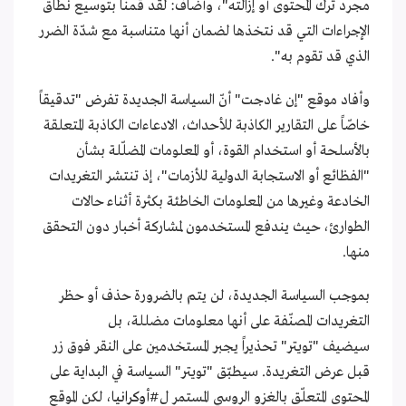
مجرد ترك المحتوى أو إزالته"، وأضاف: لقد قمنا بتوسيع نطاق
الإجراءات التي قد نتخذها لضمان أنها متناسبة مع شدّة الضرر
الذي قد تقوم به".
وأفاد موقع "إن غادجت" أنّ السياسة الجديدة تفرض "تدقيقاً
خاصّاً على التقارير الكاذبة للأحداث، الادعاءات الكاذبة المتعلقة
بالأسلحة أو استخدام القوة، أو المعلومات المضلّلة بشأن
"الفظائع أو الاستجابة الدولية للأزمات"، إذ تنتشر التغريدات
الخادعة وغيرها من المعلومات الخاطئة بكثرة أثناء حالات
الطوارئ، حيث يندفع المستخدمون لمشاركة أخبار دون التحقق
منها.
بموجب السياسة الجديدة، لن يتم بالضرورة حذف أو حظر
التغريدات المصنّفة على أنها معلومات مضللة، بل
سيضيف "تويتر" تحذيراً يجبر المستخدمين على النقر فوق زر
قبل عرض التغريدة. سيطبّق "تويتر" السياسة في البداية على
المحتوى المتعلّق بالغزو الروسي المستمر ل
#أوكرانيا
، لكن الموقع